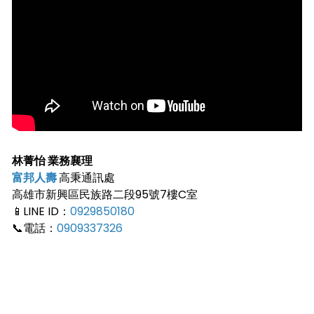
林菁怡 業務襄理
富邦人壽
高秉通訊處
高雄市新興區民族路二段95號7樓C室
📱LINE ID：
0929850180
📞電話：
0909337326