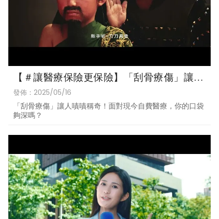
【＃讓醫療保險更保險】「刮骨療傷」讓人
嘖嘖稱奇！面對現今自費醫療，你的口袋夠
發佈：2025/05/16
深嗎？
「刮骨療傷」讓人嘖嘖稱奇！面對現今自費醫療，你的口袋
夠深嗎？