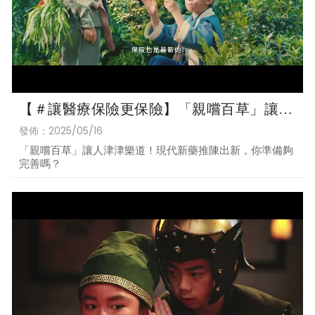
【＃讓醫療保險更保險】「親嚐百草」讓人
津津樂道！現代新藥推陳出新，你準備夠完
發佈：2025/05/16
善嗎？
「親嚐百草」讓人津津樂道！現代新藥推陳出新，你準備夠
完善嗎？