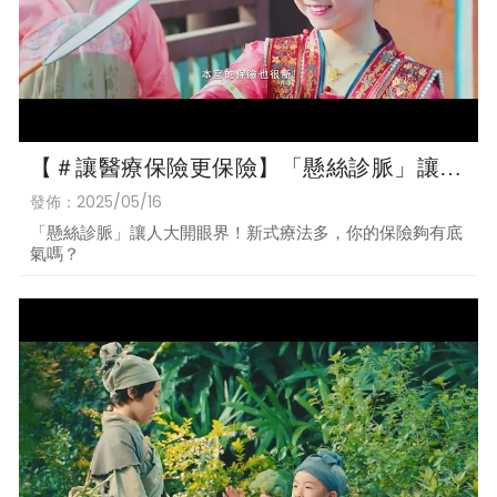
【＃讓醫療保險更保險】「懸絲診脈」讓人
大開眼界！新式療法多，你的保險夠有底氣
發佈：2025/05/16
嗎？
「懸絲診脈」讓人大開眼界！新式療法多，你的保險夠有底
氣嗎？