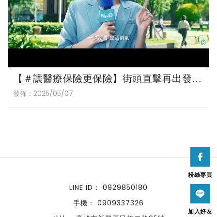
【＃讓醫療保險更保險】街頭直擊再出發！
醫療險你都怎麼保？每4分2秒就有1人罹
發佈：2025/05/07
癌、平均每23人就有1人領有重大傷病卡…
粉絲專頁
0929850180
0909337326
加入好友